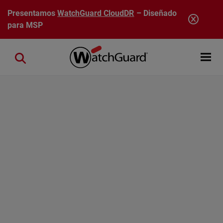
Pasar al contenido principal
Presentamos
WatchGuard CloudDR
– Diseñado
para MSP
Open mobi
Close search