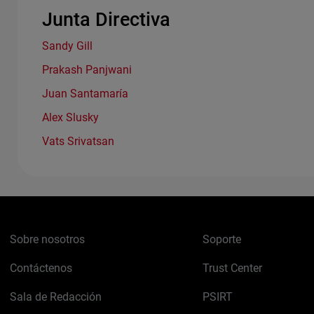
Junta Directiva
Sandy Gill
Prakash Panjwani
Juan Santamaría
Alex Slusky
Vats Srivatsan
Sobre nosotros
Soporte
Contáctenos
Trust Center
Sala de Redacción
PSIRT