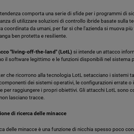
tendenza comporta una serie di sfide per i programmi di sic
anza di utilizzare soluzioni di controllo ibride basate sulla t
va coordinata da umani, per far sì che l'azienda si muova pi
anga ben protetta e resiliente.
acco "living-off-the-land" (LotL)
si intende un attacco inform
no il software legittimo e le funzioni disponibili nel sistema
ker che ricorrono alla tecnologia LotL setacciano i sistemi ta
omponenti dei sistemi operativi, le configurazioni errate o i
re per raggiungere i propri obiettivi. Gli attacchi LotL sono 
non lasciano tracce.
ione di ricerca delle minacce
rca delle minacce è una funzione di nicchia spesso poco con