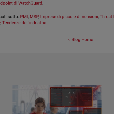
ndpoint di WatchGuard
.
cati sotto:
PMI
,
MSP
,
Imprese di piccole dimensioni
,
Threat
y
,
Tendenze dell'industria
Blog Home