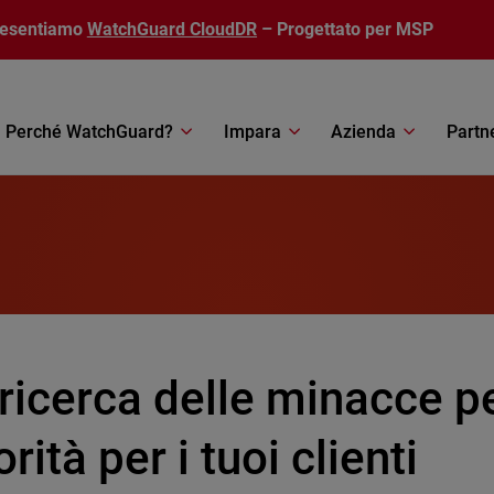
resentiamo
WatchGuard CloudDR
– Progettato per MSP
Perché WatchGuard?
Impara
Azienda
Partn
 ricerca delle minacce 
orità per i tuoi clienti