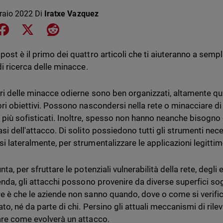
raio 2022
Di
Iratxe Vazquez
e on LinkedIn
Share on Facebook
Share on X
Share on Reddit
ost è il primo dei quattro articoli che ti aiuteranno a sempli
di ricerca delle minacce.
ori delle minacce odierne sono ben organizzati, altamente qual
pri obiettivi. Possono nascondersi nella rete o minacciare di 
più sofisticati. Inoltre, spesso non hanno neanche bisogno 
si dell'attacco. Di solito possiedono tutti gli strumenti nece
i lateralmente, per strumentalizzare le applicazioni legittim
nta, per sfruttare le potenziali vulnerabilità della rete, degl
ienda, gli attacchi possono provenire da diverse superfici s
e è che le aziende non sanno quando, dove o come si verifi
cato, né da parte di chi. Persino gli attuali meccanismi di ri
are come evolverà un attacco.