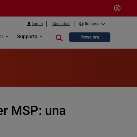
Log In
Contattaci
Italiano
er
Supporto
Close search
Prova ora
per MSP: una