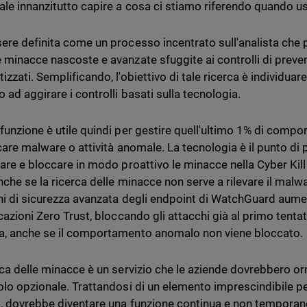
ale innanzitutto capire a cosa ci stiamo riferendo quando 
ere definita come un processo incentrato sull'analista che 
 minacce nascoste e avanzate sfuggite ai controlli di preve
izzati. Semplificando, l'obiettivo di tale ricerca è individua
 ad aggirare i controlli basati sulla tecnologia.
funzione è utile quindi per gestire quell'ultimo 1% di compo
icare malware o attività anomale. La tecnologia è il punto di
uare e bloccare in modo proattivo le minacce nella Cyber Kil
nche se la ricerca delle minacce non serve a rilevare il malwa
ni di sicurezza avanzata degli endpoint di WatchGuard aument
icazioni Zero Trust, bloccando gli attacchi già al primo tenta
, anche se il comportamento anomalo non viene bloccato.
rca delle minacce è un servizio che le aziende dovrebbero o
olo opzionale. Trattandosi di un elemento imprescindibile p
, dovrebbe diventare una funzione continua e non temporan