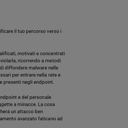
ficare il tuo percorso verso i
ificati, motivati e concentrati
violarla, ricorrendo a metodi
di diffondere malware nelle
ssari per entrare nella rete e
e presenti negli endpoint.
i endpoint e del personale
oggette a minacce. La cosa
cherà un attacco ben
levamento avanzato faticano ad