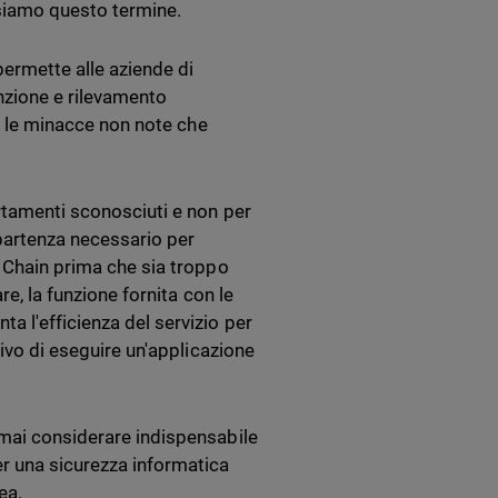
usiamo questo termine.
permette alle aziende di
nzione e rilevamento
re le minacce non note che
rtamenti sconosciuti e non per
 partenza necessario per
l Chain prima che sia troppo
re, la funzione fornita con le
a l'efficienza del servizio per
tivo di eseguire un'applicazione
rmai considerare indispensabile
er una sicurezza informatica
ea.