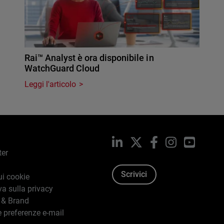
Rai™ Analyst è ora disponibile in
WatchGuard Cloud
Leggi l'articolo
LinkedIn
X
Facebook
Instagram
YouTub
ter
Scrivici
ui cookie
va sulla privacy
 & Brand
e preferenze e-mail