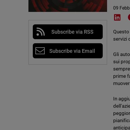
09 Febb
Shar
Subscribe via RSS
Questo p
servizi 
Subscribe via Email
Gli aut
sui pro
sempre 
prime fa
muovers
In aggiu
dell'az
peggior
pianifi
anticip