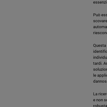
essenzi
Può ess
scovare
automat
riescono
Questa 
identif
individ
tardi. A
soluzio
le appl
dannosa
La rice
e non s
robusta