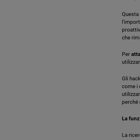
Questa 
l'import
proatti
che rim
Per
att
utilizza
Gli hac
come i c
utilizza
perché 
La funz
La rice