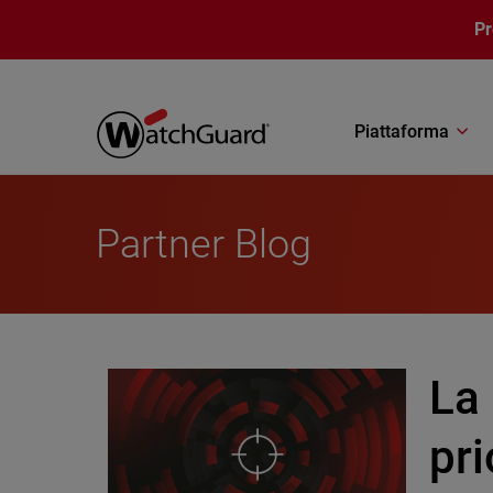
Salta al contenuto principale
P
Piattaforma
Partner Blog
La
pri