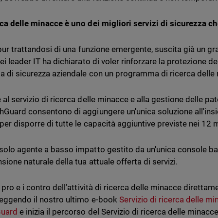
rca delle minacce è uno dei migliori servizi di sicurezza c
, pur trattandosi di una funzione emergente, suscita già un g
ei leader IT ha dichiarato di voler rinforzare la protezione d
ia di sicurezza aziendale con un programma di ricerca delle
 al servizio di ricerca delle minacce e alla gestione delle pa
hGuard consentono di aggiungere un'unica soluzione all'insie
 per disporre di tutte le capacità aggiuntive previste nei 12 
solo agente a basso impatto gestito da un'unica console ba
sione naturale della tua attuale offerta di servizi.
 pro e i contro dell’attività di ricerca delle minacce direttam
leggendo il nostro ultimo e-book
Servizio di ricerca delle m
uard
e inizia il percorso del Servizio di ricerca delle minacc