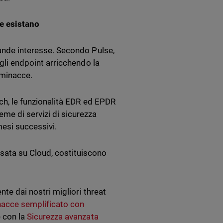
he esistano
rande interesse. Secondo Pulse,
egli endpoint arricchendo la
 minacce.
tch, le funzionalità EDR ed EPDR
me di servizi di sicurezza
mesi successivi.
sata su Cloud, costituiscono
ente dai nostri migliori threat
inacce semplificato con
e con la
Sicurezza avanzata