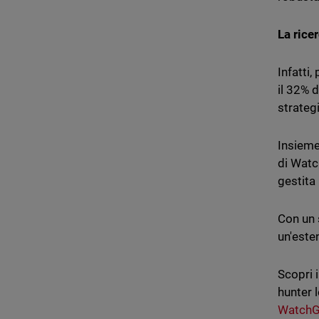
La rice
Infatti
il 32% d
strateg
Insieme
di Watc
gestita
Con un 
un'esten
Scopri i
hunter 
WatchG