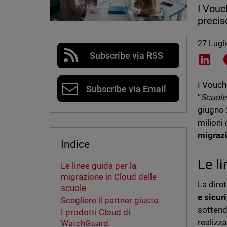
I Vouc
precis
27 Lugl
Subscribe via RSS
Shar
I Vouch
Subscribe via Email
“
Scuole 
giugno
milioni 
migrazi
Indice
Le l
Le linee guida per la
migrazione in Cloud delle
La diret
scuole
e sicuri
Scegliere il partner giusto
sottende
I prodotti Cloud di
realizz
WatchGuard