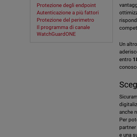
vantaggi
Protezione degli endpoint
Autenticazione a più fattori
ottimizz
Protezione del perimetro
rispond
Il programma di canale
compete
WatchGuardONE
Un altr
aderisc
entro
1
conosco
Scegl
Sicurame
digital
anche n
Per pote
partner
e una s