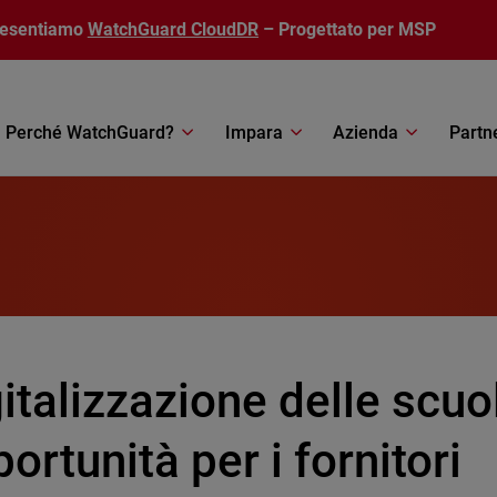
resentiamo
WatchGuard CloudDR
– Progettato per MSP
Perché WatchGuard?
Impara
Azienda
Partn
italizzazione delle scuol
ortunità per i fornitori