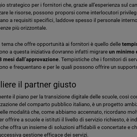
o strategico per i fornitori che, grazie all’esperienza sul ca
are le risorse, possono proporsi come interlocutori privilegia
ano a requisiti specifici, laddove spesso il personale interno
nze più orizzontale.
o tema che offre opportunità ai fornitori è quello delle
tempi
ono a questa iniziativa dovranno infatti migrare
un minimo d
8 mesi dall’approvazione
. Tempistiche che i fornitori di ser
no e frequentano e per le quali possono offrire un supporto 
iere il partner giusto
nte il piano per la transizione digitale delle scuole, così co
izzazione del comparto pubblico italiano, è un progetto am
elle modalità che, come abbiamo accennato, ricordano molto
r offrire a scuole e istituti il livello di servizio richiesto, è 
 che offra un insieme di soluzioni affidabili e concertate e
uccessiva gestione efficace dei servizi.