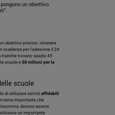
si pongono un obiettivo
ti”.
un obiettivo preciso: ottenere
on scadenza per l’adesione il 24
a tranche trovano spazio 45
lle scuole e
50 milioni per la
delle scuole
e di utilizzare servizi
affidabili
. Un tema importante che
zi, insomma, devono essere
ostituisce un importante