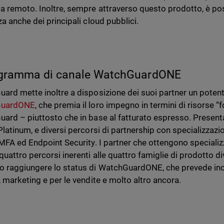
a remoto. Inoltre, sempre attraverso questo prodotto, è pos
za anche dei principali cloud pubblici.
rogramma di canale WatchGuardONE
ard mette inoltre a disposizione dei suoi partner un poten
GuardONE
, che premia il loro impegno in termini di risorse 
rd – piuttosto che in base al fatturato espresso. Presenta tr
latinum, e diversi percorsi di partnership con specializzazion
 MFA ed Endpoint Security. I partner che ottengono specializ
quattro percorsi inerenti alle quattro famiglie di prodotto di
 raggiungere lo status di WatchGuardONE, che prevede incen
, marketing e per le vendite e molto altro ancora.