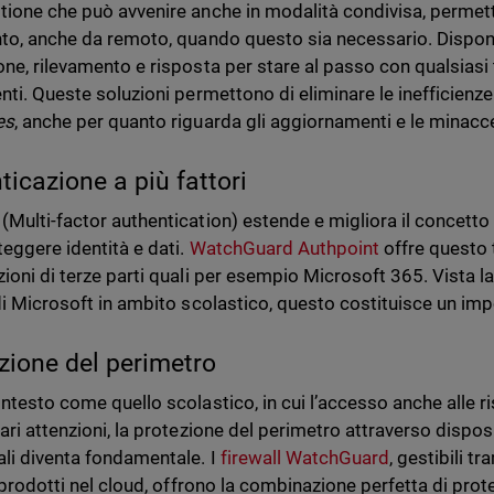
tione che può avvenire anche in modalità condivisa, permet
nto, anche da remoto, quando questo sia necessario. Dispon
one, rilevamento e risposta per stare al passo con qualsiasi 
enti. Queste soluzioni permettono di eliminare le inefficienze
es
, anche per quanto riguarda gli aggiornamenti e le minac
ticazione a più fattori
(Multi-factor authentication) estende e migliora il concetto 
teggere identità e dati.
WatchGuard Authpoint
offre questo 
zioni di terze parti quali per esempio Microsoft 365. Vista l
i Microsoft in ambito scolastico, questo costituisce un im
zione del perimetro
ontesto come quello scolastico, in cui l’accesso anche alle r
ari attenzioni, la protezione del perimetro attraverso disposit
ali diventa fondamentale. I
firewall WatchGuard
, gestibili 
i prodotti nel cloud, offrono la combinazione perfetta di prot