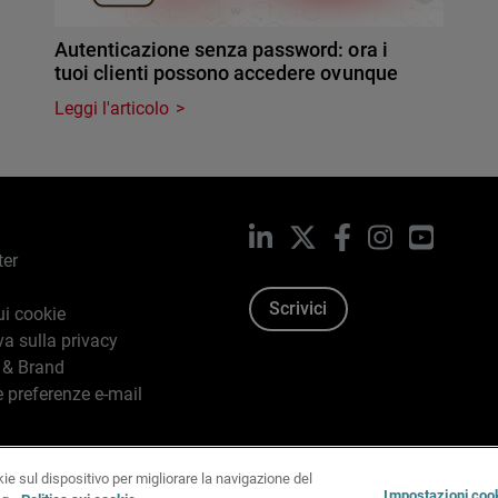
Autenticazione senza password: ora i
tuoi clienti possono accedere ovunque
Leggi l'articolo
LinkedIn
X
Facebook
Instagram
YouTub
ter
Scrivici
ui cookie
va sulla privacy
 & Brand
e preferenze e-mail
kie sul dispositivo per migliorare la navigazione del
96-2026 WatchGuard Technologies, Inc. tutti i diritti riservati.
T
Impostazioni coo