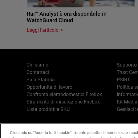
Rai™ Analyst è ora disponibile in
WatchGuard Cloud
Leggi l'articolo
Chi siamo
Supporto
Contattaci
Trust Cen
Sala Stampa
PSIRT
Opportunità di lavoro
Politica s
Confronta elettrodomestici Firebox
Informati
Strumento di misurazione Firebox
Kit Media
Lista prodotti e SKU
Gestisci l
Cliccando su “Accetta tutti i cookie”, l'utente accetta di memorizzare i coo
Italiano
Copyright © 19