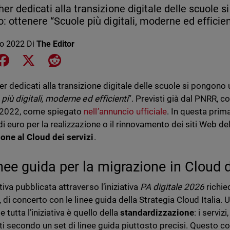
her dedicati alla transizione digitale delle scuole 
o: ottenere “Scuole più digitali, moderne ed efficien
io 2022
Di
The Editor
e on LinkedIn
Share on Facebook
Share on X
Share on Reddit
er dedicati alla transizione digitale delle scuole si pongono 
più digitali, moderne ed efficienti
”. Previsti già dal PNRR, c
 2022, come spiegato
nell’annuncio ufficiale
. In questa prim
di euro per la realizzazione o il rinnovamento dei siti Web de
one al Cloud dei servizi
.
inee guida per la migrazione in Cloud 
tiva pubblicata attraverso l’iniziativa
PA digitale 2026
richied
, di concerto con le linee guida della Strategia Cloud Italia
 tutta l’iniziativa è quello della
standardizzazione
: i servi
ati secondo un set di linee guida piuttosto precisi. Questo c