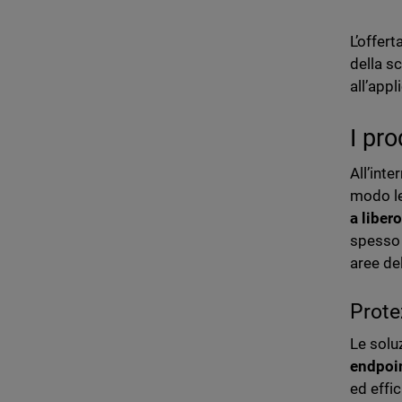
L’offer
della sc
all’appl
I pr
All’inte
modo le
a liber
spesso t
aree de
Prote
Le solu
endpoi
ed effic