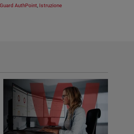
Guard AuthPoint
,
Istruzione