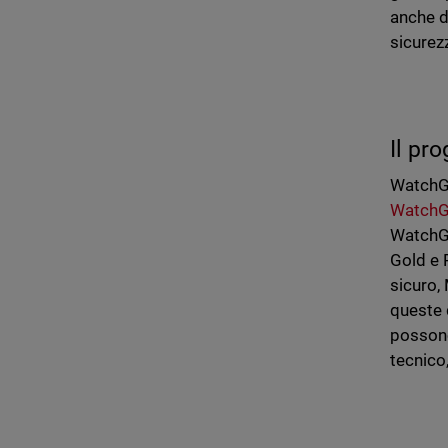
anche d
sicurez
Il p
WatchGu
Watch
WatchGua
Gold e P
sicuro,
queste 
possono
tecnico