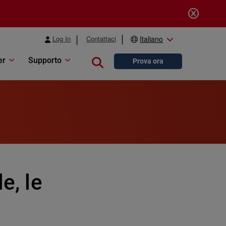
Log In
Contattaci
Italiano
er
Supporto
Close search
Prova ora
e, le