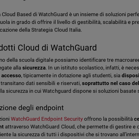
ta Cloud Based di WatchGuard è un insieme di soluzioni perf
uola in grado di offrire il livello di gestibilità, scalabilità e
icazione della Strategia Cloud Italia.
odotti Cloud di WatchGuard
rno della scuola digitale possiamo identificare tre macroaree d
gate alla
sicurezza
. In un istituto scolastico, infatti, è ne
o accesso
, tipicamente in dotazione agli studenti, sia
disposi
ransitano dati sensibili e riservati,
soprattutto nel caso de
lla sicurezza in cui Watchguard dispone si soluzioni basate 
zione degli endpoint
zioni
WatchGuard Endpoint Security
offrono la possibilità
ce
nt
attraverso WatchGuard Cloud, che permette di gestire e 
iente la sicurezza di tutti i dispositivi che si trovano all’inter