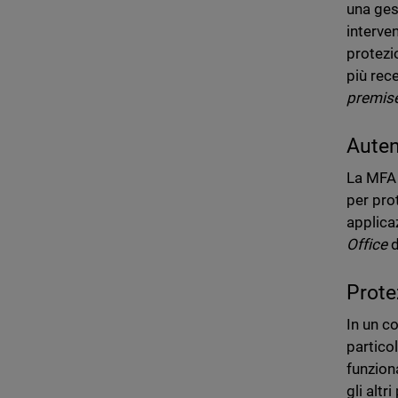
una ges
interve
protezi
più rec
premis
Auten
La MFA 
per pro
applica
Office
d
Prote
In un c
particol
funzion
gli altr