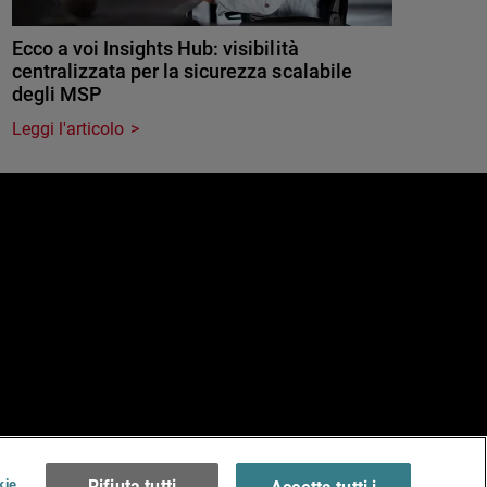
Ecco a voi Insights Hub: visibilità
centralizzata per la sicurezza scalabile
degli MSP
Leggi l'articolo
e
erms of Use >
kie
Rifiuta tutti