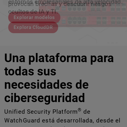
entornos empresariales de alta velocidad.
provocan brechas y descubrir riesgos
escalar sin perder ningún pas
crecimiento escalable.
ocultos de IA y TI.
Explorar modelos
Conozcan a Rai
Conozca WatchGuard EDR
Explora CloudDR
Una plataforma para
todas sus
necesidades de
ciberseguridad
®
Unified Security Platform
de
WatchGuard está desarrollada, desde el