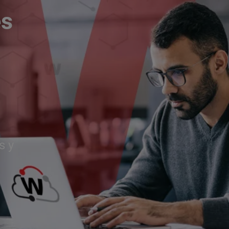
és
s y