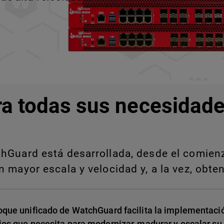
ra todas sus necesidade
Guard está desarrollada, desde el comienzo
 mayor escala y velocidad y, a la vez, obten
oque unificado de WatchGuard facilita la implementació
ios que necesita para modernizar, madurar y escalar su