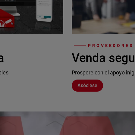
PROVEEDORES 
a
Venda segu
bles
Prospere con el apoyo inig
Asóciese