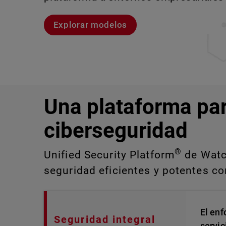
Explorar modelos
Explora CloudDR
Conozcan a Rai
Conozca WatchGuard EDR
Una plataforma pa
ciberseguridad
®
Unified Security Platform
de Watch
seguridad eficientes y potentes con
El enf
Seguridad integral
servic