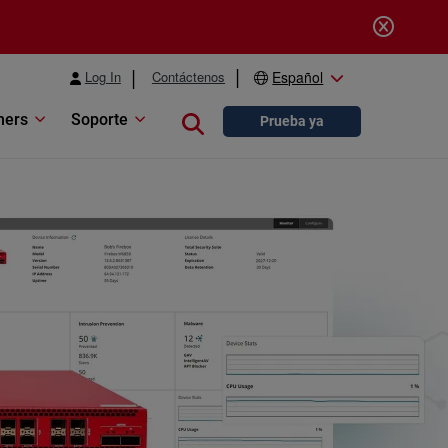
Log In
Contáctenos
Español
ners
Soporte
Close search
Prueba ya