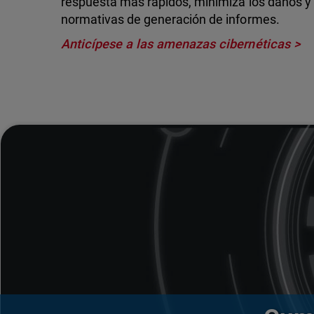
respuesta más rápidos, minimiza los daños y
normativas de generación de informes.
Anticípese a las amenazas cibernéticas