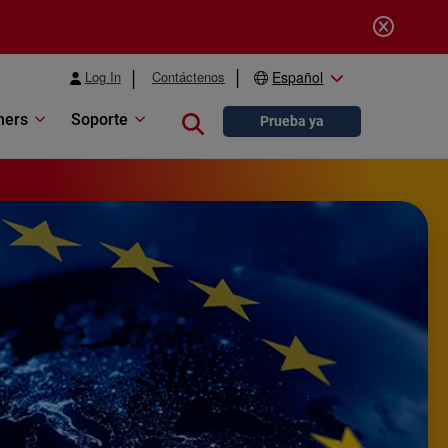
Log In
Contáctenos
Español
ners
Soporte
Close search
Prueba ya