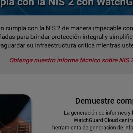
la con la NIS 2 con Watch
ón cumpla con la NIS 2 de manera impecable con
as para brindar protección integral y simplific
guardar su infraestructura crítica mientras ust
Obtenga nuestro informe técnico sobre NIS 
Demuestre comple
La generación de informes y l
WatchGuard Cloud centrali
herramienta de generación de inf