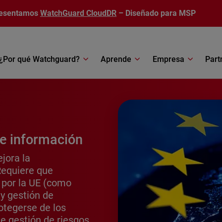
esentamos
WatchGuard CloudDR
– Diseñado para MSP
¿Por qué Watchguard?
Aprende
Empresa
Part
 e información
jora la
Requiere que
 por la UE (como
 y gestión de
otegerse de los
de gestión de riesgos