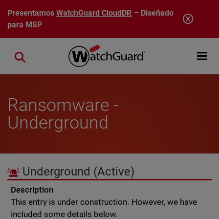
Pasar al contenido principal
Presentamos
WatchGuard CloudDR
– Diseñado
para MSP
Open mobi
Close search
Ransomware -
Underground
Underground
(Active)
Description
This entry is under construction. However, we have
included some details below.