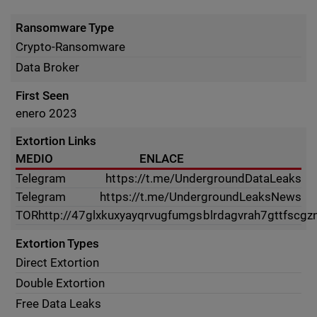
Ransomware Type
Crypto-Ransomware
Data Broker
First Seen
enero 2023
Extortion Links
MEDIO
ENLACE
Telegram
https://t.me/UndergroundDataLeaks
Telegram
https://t.me/UndergroundLeaksNews
TOR
http://47glxkuxyayqrvugfumgsblrdagvrah7gttfsc
Extortion Types
Direct Extortion
Double Extortion
Free Data Leaks