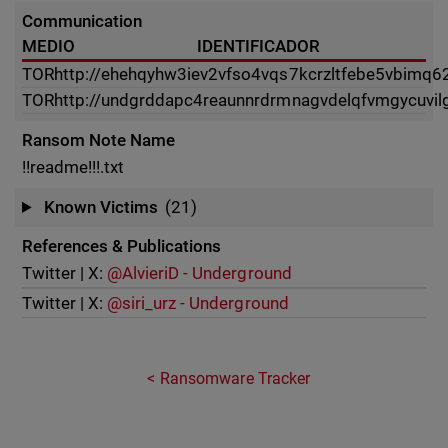
Communication
MEDIO
IDENTIFICADOR
TOR
http://ehehqyhw3iev2vfso4vqs7kcrzltfebe5vbimq62
TOR
http://undgrddapc4reaunnrdrmnagvdelqfvmgycuv
Ransom Note Name
!!readme!!!.txt
Known Victims
(21)
References & Publications
Twitter | X:
@AlvieriD - Underground
Twitter | X:
@siri_urz - Underground
Ransomware Tracker