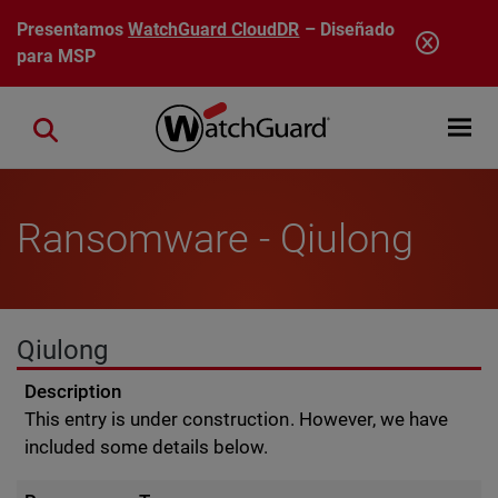
Pasar al contenido principal
Presentamos
WatchGuard CloudDR
– Diseñado
para MSP
Open mobi
Close search
Ransomware - Qiulong
Qiulong
Description
This entry is under construction. However, we have
included some details below.