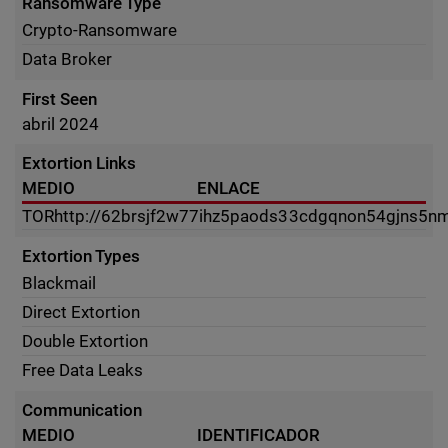
Ransomware Type
Crypto-Ransomware
Data Broker
First Seen
abril 2024
Extortion Links
MEDIO
ENLACE
TOR
http://62brsjf2w77ihz5paods33cdgqnon54gjns5
Extortion Types
Blackmail
Direct Extortion
Double Extortion
Free Data Leaks
Communication
MEDIO
IDENTIFICADOR