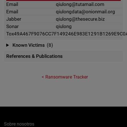
Email
qiulong@tutamail.com
Email
qiulongdata@onionmail.org
Jabber
qiulong@thesecure.biz
Sonar
qiulong
Tox
49A467F9076CC7F149246E983E1291B1269E9C0
Known Victims
(8)
References & Publications
Ransomware Tracker
Sobre nosotros