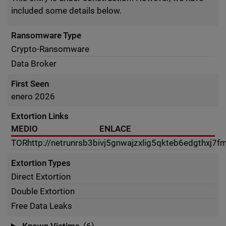
included some details below.
Ransomware Type
Crypto-Ransomware
Data Broker
First Seen
enero 2026
Extortion Links
MEDIO
ENLACE
TOR
http://netrunrsb3bivj5gnwajzxlig5qkteb6edgthxj7
Extortion Types
Direct Extortion
Double Extortion
Free Data Leaks