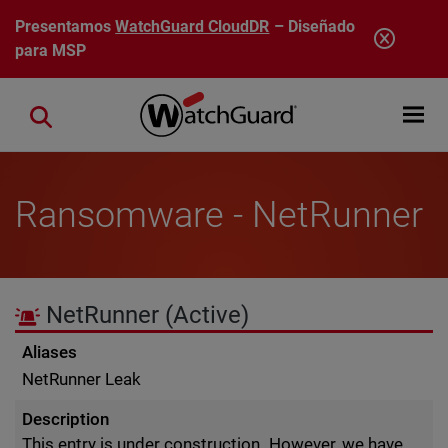
Pasar al contenido principal
Presentamos
WatchGuard CloudDR
– Diseñado
para MSP
Open mobi
Close search
Ransomware - NetRunner
NetRunner
(Active)
Aliases
NetRunner Leak
Description
This entry is under construction. However, we have