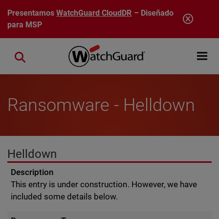
Pasar al contenido principal
Presentamos
WatchGuard CloudDR
– Diseñado
para MSP
Open mobi
Close search
Ransomware - Helldown
Helldown
Description
This entry is under construction. However, we have
included some details below.