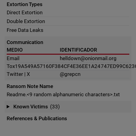
Extortion Types
Direct Extortion
Double Extortion
Free Data Leaks
Communication
MEDIO
IDENTIFICADOR
Email
helldown@onionmail.org
Tox
19A549A57160F384CF4E36EE1A24747ED99C623
Twitter | X
@grepcn
Ransom Note Name
Readme.<9 random alphanumeric characters>.txt
Known Victims
(33)
References & Publications