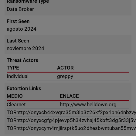
Ransomware Type
Data Broker
First Seen
agosto 2024
Last Seen
noviembre 2024
Threat Actors
TYPE
ACTOR
Individual
greppy
Extortion Links
MEDIO
ENLACE
Clearnet
http://www.helldown.org
TOR
http://onyxcb44xvqra35m3lp3z26kf2pxrlbn64nbzvyv
TOR
http://onyxcgfg4pjevvp5h34zvhaj45kbft3dg5r33j5v
TOR
http://onyxcym4mjilrsptk5uo2dhesbwntuban55mv