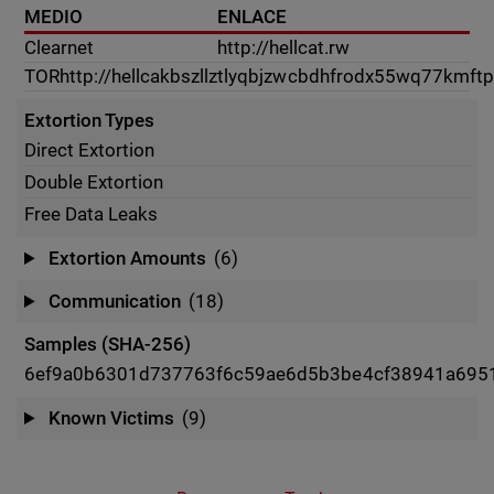
MEDIO
ENLACE
Clearnet
http://hellcat.rw
TOR
http://hellcakbszllztlyqbjzwcbdhfrodx55wq77kmf
Extortion Types
Direct Extortion
Double Extortion
Free Data Leaks
Extortion Amounts
(6)
Communication
(18)
Samples (SHA-256)
6ef9a0b6301d737763f6c59ae6d5b3be4cf38941a695
Known Victims
(9)