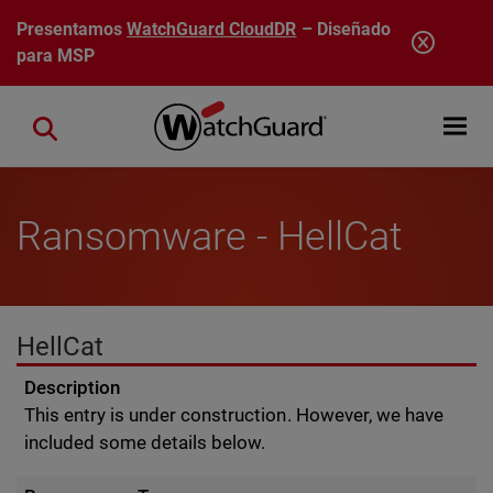
Pasar al contenido principal
Presentamos
WatchGuard CloudDR
– Diseñado
para MSP
Open mobi
Close search
Ransomware - HellCat
HellCat
Description
This entry is under construction. However, we have
included some details below.