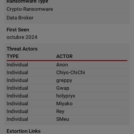
Ransomware Type
Crypto-Ransomware
Data Broker
First Seen
octubre 2024
Threat Actors
TYPE
ACTOR
Individual
Anon
Individual
Chiyo-ChiChi
Individual
greppy
Individual
Gwap
Individual
holypryx
Individual
Miyako
Individual
Rey
Individual
SMeu
Extortion Links