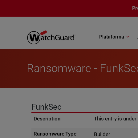
Pasar al contenido principal
Pr
Plataforma
Ransomware - FunkSe
FunkSec
Description
This entry is unde
Ransomware Type
Builder