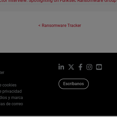
ctor Interview: Spotlighting on Funksec Ransomware Group
Ransomware Tracker
LinkedIn
X
Facebook
Instagram
YouTub
ter
Escríbanos
de cookies
de privacidad
dios y marca
ias de correo