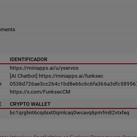
sements
IDENTIFICADOR
https://miniapps.ai/u/yservos
[AI Chatbot] https://miniapps.ai/funksec
r
0538d726ae3cc264c1bd8e66c6c6fa366a3dfc58956
https://x.com/FunksecCM
E
CRYPTO WALLET
bc1qrghnt6cqdsxt0qmlcaq0wcavq6pmfm82vtxfeq