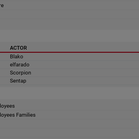
re
ACTOR
Blako
elfarado
Scorpion
Sentap
loyees
loyees Families