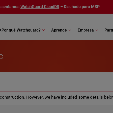
esentamos
WatchGuard CloudDR
– Diseñado para MSP
¿Por qué Watchguard?
Aprende
Empresa
Part
c
r construction. However, we have included some details belo