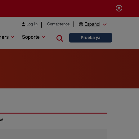
Log In
Contáctenos
Español
ners
Soporte
Close search
Prueba ya
w.