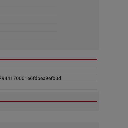
7944170001e6fdbea9efb3d