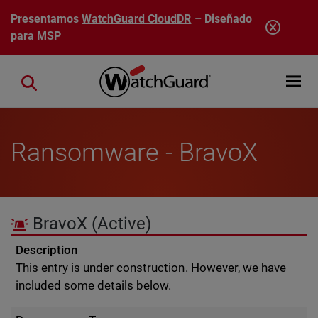
Pasar al contenido principal
Presentamos
WatchGuard CloudDR
– Diseñado
para MSP
Open mobi
Close search
Ransomware - BravoX
BravoX
(Active)
Description
This entry is under construction. However, we have
included some details below.