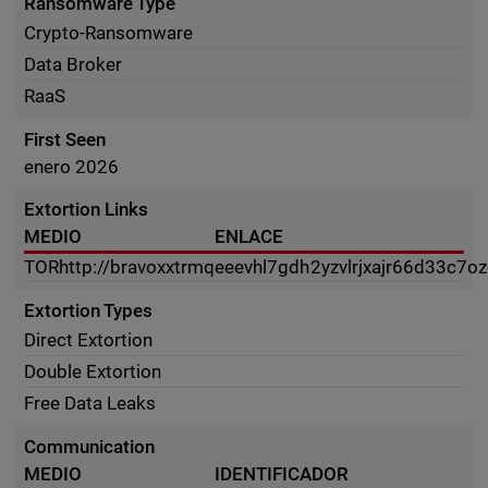
Ransomware Type
Crypto-Ransomware
Data Broker
RaaS
First Seen
enero 2026
Extortion Links
MEDIO
ENLACE
TOR
http://bravoxxtrmqeeevhl7gdh2yzvlrjxajr66d33c7o
Extortion Types
Direct Extortion
Double Extortion
Free Data Leaks
Communication
MEDIO
IDENTIFICADOR