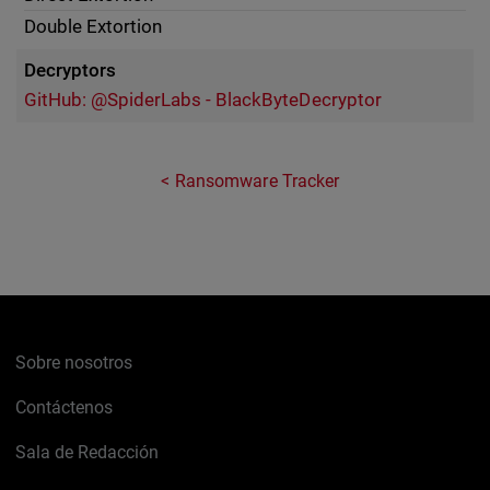
Double Extortion
Decryptors
GitHub: @SpiderLabs - BlackByteDecryptor
Ransomware Tracker
Sobre nosotros
Contáctenos
Sala de Redacción