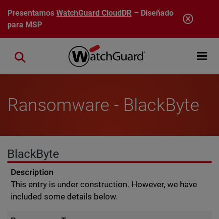
Pasar al contenido principal
Presentamos
WatchGuard CloudDR
– Diseñado
para MSP
Open mobi
Close search
Ransomware - BlackByte
BlackByte
Description
This entry is under construction. However, we have
included some details below.