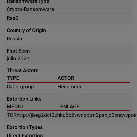
Ransomware Type
Crypto-Ransomware
RaaS
Country of Origin
Russia
First Seen
julio 2021
Threat Actors
TYPE
ACTOR
Cybergroup
Hecamede
Extortion Links
MEDIO
ENLACE
TOR
http://jbeg2dct2zhku6c2vwnpxtm2psnjo2xnqvvpoi
Extortion Types
Direct Extortion