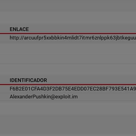
ENLACE
http://arcuufpr5xxbbkin4mlidt7itmr6znlppk63jbtkeg
IDENTIFICADOR
F6B2E01CFA4D3F2DB75E4EDD07EC28BF793E541A
AlexanderPushkin@exploit.im