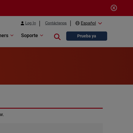
Log In
Contáctenos
Español
ners
Soporte
Close search
Prueba ya
w.