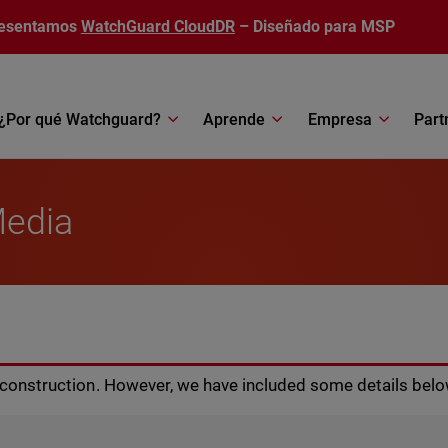
esentamos
WatchGuard CloudDR
– Diseñado para MSP
¿Por qué Watchguard?
Aprende
Empresa
Part
Media
r construction. However, we have included some details belo