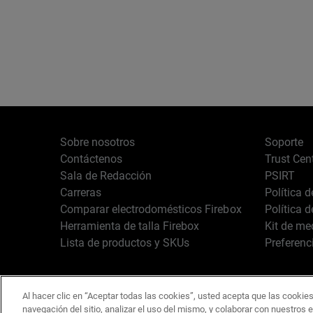
Sobre nosotros
Soporte
Contáctenos
Trust Cen
Sala de Redacción
PSIRT
Carreras
Política 
Comparar electrodomésticos Firebox
Política 
Herramienta de talla Firebox
Kit de me
Lista de productos y SKUs
Preferenc
Al hacer clic en “Aceptar todas las cookies”, usted acepta que las cookies
Español
Copyright © 1996-2
navegación del sitio, analizar el uso del mismo, y colaborar con nuestros 