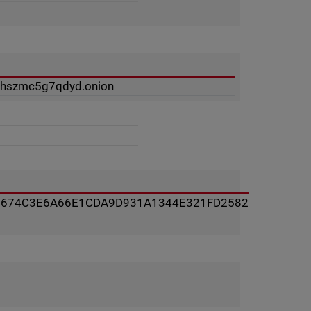
uuhszmc5g7qdyd.onion
9674C3E6A66E1CDA9D931A1344E321FD2582