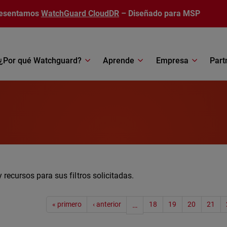
esentamos
WatchGuard CloudDR
– Diseñado para MSP
¿Por qué Watchguard?
Aprende
Empresa
Part
 recursos para sus filtros solicitadas.
Paginac
« primero
‹ anterior
…
18
19
20
21