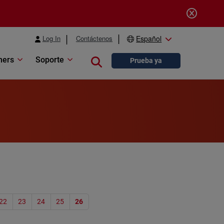
Log In
Contáctenos
Español
ners
Soporte
Close search
Prueba ya
ión
22
23
24
25
26