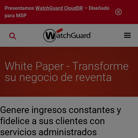
Pasar al contenido principal
Presentamos
WatchGuard CloudDR
– Diseñado
para MSP
Open mobi
Close search
White Paper - Transforme
su negocio de reventa
Genere ingresos constantes y
fidelice a sus clientes con
servicios administrados