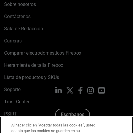
Sobre nosotros
Contáctenos
Sala de Redacción
Carreras
Comparar electrodomésticos Firebox
Herramienta de talla Firebox
Lista de productos y SKUs
Soporte
LinkedIn
X
Facebook
Instagram
YouTube
Trust Center
PSIRT
Escríbanos
Al hacer clic en “Aceptar todas las cookies”, usted
Política de cookies
acepta que las cookies se guarden en su