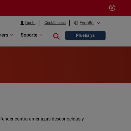
Log In
Contáctenos
Español
ners
Soporte
Close search
Prueba ya
defender contra amenazas desconocidas y