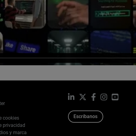
LinkedIn
X
Facebook
Instagram
YouTub
ter
Escríbanos
de cookies
de privacidad
dios y marca