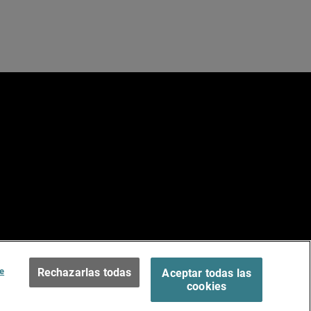
e
ados.
Terms of Use >
e
Rechazarlas todas
Aceptar todas las
cookies