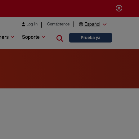
Log In
Contáctenos
Español
ners
Soporte
Close search
Prueba ya