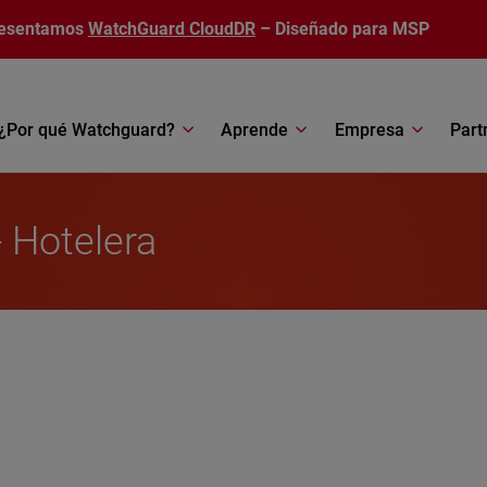
esentamos
WatchGuard CloudDR
– Diseñado para MSP
¿Por qué Watchguard?
Aprende
Empresa
Part
 Hotelera