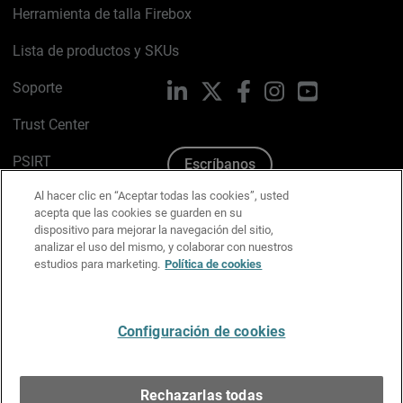
Herramienta de talla Firebox
Lista de productos y SKUs
Soporte
LinkedIn
X
Facebook
Instagram
YouTube
Trust Center
PSIRT
Escríbanos
Al hacer clic en “Aceptar todas las cookies”, usted
Política de cookies
acepta que las cookies se guarden en su
dispositivo para mejorar la navegación del sitio,
Política de privacidad
analizar el uso del mismo, y colaborar con nuestros
estudios para marketing.
Política de cookies
Kit de medios y marca
Preferencias de correo
Configuración de cookies
Español
Rechazarlas todas