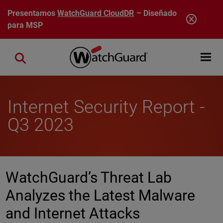
Pasar al contenido principal
Presentamos
WatchGuard CloudDR
– Diseñado
para MSP
Open mobi
Close search
Internet Security Report -
Q3 2023
WatchGuard’s Threat Lab
Analyzes the Latest Malware
and Internet Attacks