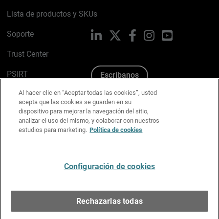
Lista de productos y SKUs
Soporte
LinkedIn
X
Facebook
Instagram
YouTube
Trust Center
PSIRT
Escríbanos
Al hacer clic en “Aceptar todas las cookies”, usted
Política de cookies
acepta que las cookies se guarden en su
dispositivo para mejorar la navegación del sitio,
Política de privacidad
analizar el uso del mismo, y colaborar con nuestros
estudios para marketing.
Política de cookies
Kit de medios y marca
Preferencias de correo
Configuración de cookies
Español
Rechazarlas todas
Copyright © 1996-2026 WatchGuard Technologies, Inc.