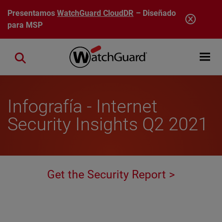
Pasar al contenido principal
Presentamos
WatchGuard CloudDR
– Diseñado
para MSP
Open mobi
Close search
Infografía - Internet
Security Insights Q2 2021
Get the Security Report >