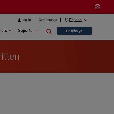
Log In
Contáctenos
Español
ners
Soporte
Close search
Prueba ya
ritten