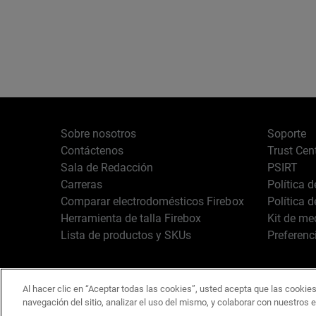
Sobre nosotros
Soporte
Contáctenos
Trust Cen
Sala de Redacción
PSIRT
Carreras
Política 
Comparar electrodomésticos Firebox
Política 
Herramienta de talla Firebox
Kit de me
Lista de productos y SKUs
Preferenc
Al hacer clic en “Aceptar todas las cookies”, usted acepta que las cookies
Español
Copyright © 1996-2
navegación del sitio, analizar el uso del mismo, y colaborar con nuestros 