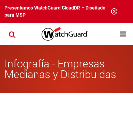
Pasar al contenido principal
Presentamos
WatchGuard CloudDR
– Diseñado
para MSP
Open mobi
Close search
Infografía - Empresas
Medianas y Distribuidas