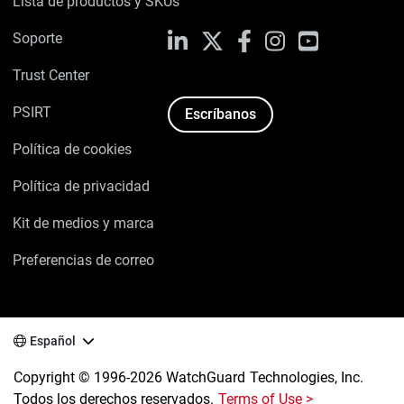
Lista de productos y SKUs
Soporte
LinkedIn
X
Facebook
Instagram
YouTube
Trust Center
PSIRT
Escríbanos
Política de cookies
Política de privacidad
Kit de medios y marca
Preferencias de correo
Español
Copyright © 1996-2026 WatchGuard Technologies, Inc.
Todos los derechos reservados.
Terms of Use >