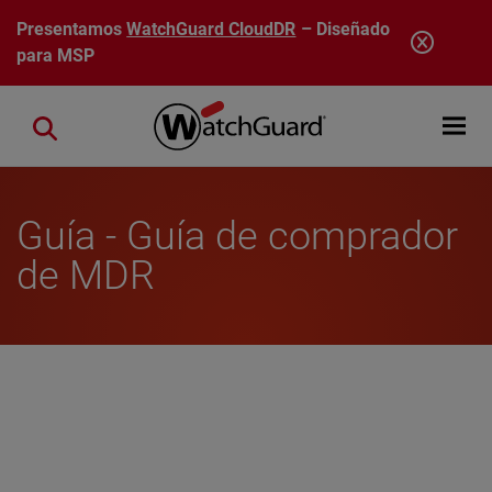
Pasar al contenido principal
Presentamos
WatchGuard CloudDR
– Diseñado
para MSP
Open mobi
Close search
Guía - Guía de comprador
de MDR