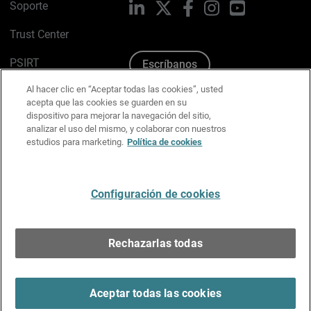
Soporte
LinkedIn
X
Facebook
Instagram
YouTube
Trust Center
PSIRT
Escríbanos
Al hacer clic en “Aceptar todas las cookies”, usted
Política de cookies
acepta que las cookies se guarden en su
dispositivo para mejorar la navegación del sitio,
Política de privacidad
analizar el uso del mismo, y colaborar con nuestros
estudios para marketing.
Política de cookies
Kit de medios y marca
Preferencias de correo
Configuración de cookies
Español
Rechazarlas todas
Copyright © 1996-2026 WatchGuard Technologies, Inc.
Todos los derechos reservados.
Terms of Use >
Aceptar todas las cookies