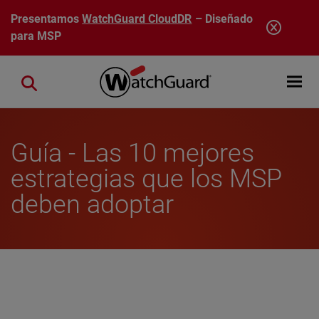
Pasar al contenido principal
Presentamos
WatchGuard CloudDR
– Diseñado
para MSP
Open mobi
Close search
Guía - Las 10 mejores
estrategias que los MSP
deben adoptar