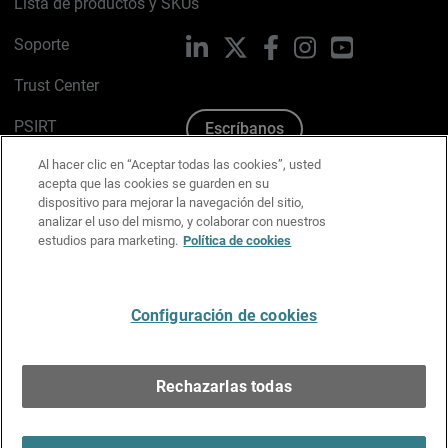
Lista de productos y SKUs
Soporte
LinkedIn
X
Facebook
Instagram
YouTube
Trust Center
PSIRT
Escríbanos
Al hacer clic en “Aceptar todas las cookies”, usted
Política de cookies
acepta que las cookies se guarden en su
dispositivo para mejorar la navegación del sitio,
Política de privacidad
analizar el uso del mismo, y colaborar con nuestros
estudios para marketing.
Política de cookies
Kit de medios y marca
Preferencias de correo
Configuración de cookies
Español
Rechazarlas todas
Copyright © 1996-2026 WatchGuard Technologies, Inc.
Todos los derechos reservados.
Terms of Use >