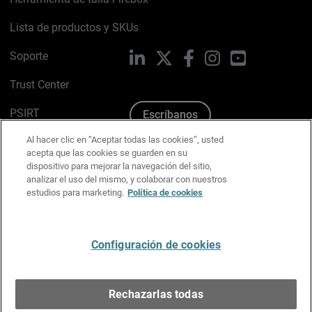
Lista de productos y SKUs
Soporte
LinkedIn
X
Facebook
Instagram
YouTube
Trust Center
PSIRT
Escríbanos
Al hacer clic en “Aceptar todas las cookies”, usted
Política de cookies
acepta que las cookies se guarden en su
dispositivo para mejorar la navegación del sitio,
Política de privacidad
analizar el uso del mismo, y colaborar con nuestros
estudios para marketing.
Política de cookies
Kit de medios y marca
Preferencias de correo
Configuración de cookies
Español
Rechazarlas todas