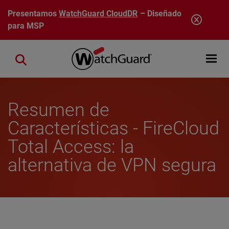
Pasar al contenido principal
Presentamos
WatchGuard CloudDR
– Diseñado
para MSP
Open mobi
Close search
Resumen de
Características - FireCloud
Total Access: la
alternativa de VPN segura