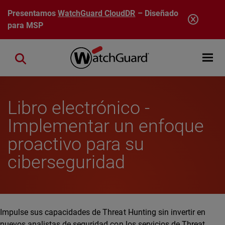
Pasar al contenido principal
Presentamos
WatchGuard CloudDR
– Diseñado
para MSP
Open mobi
Close search
Libro electrónico -
Implementar un enfoque
proactivo para su
ciberseguridad
Impulse sus capacidades de Threat Hunting sin invertir en
nuevos analistas de seguridad con los servicios de Threat