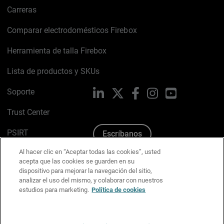
Carreras
Comparar electrodomésticos Firebox
Herramienta de talla Firebox
Lista de productos y SKUs
Soporte
LinkedIn
X
Facebook
Instagram
YouTube
Trust Center
PSIRT
Escríbanos
Al hacer clic en “Aceptar todas las cookies”, usted
Política de cookies
acepta que las cookies se guarden en su
dispositivo para mejorar la navegación del sitio,
Política de privacidad
analizar el uso del mismo, y colaborar con nuestros
estudios para marketing.
Política de cookies
Kit de medios y marca
Preferencias de correo