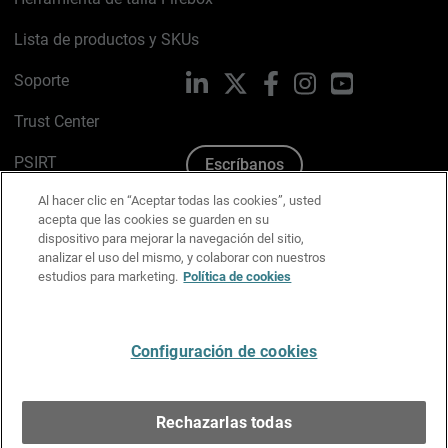
Lista de productos y SKUs
Soporte
LinkedIn
X
Facebook
Instagram
YouTube
Trust Center
PSIRT
Escríbanos
Al hacer clic en “Aceptar todas las cookies”, usted
Política de cookies
acepta que las cookies se guarden en su
dispositivo para mejorar la navegación del sitio,
Política de privacidad
analizar el uso del mismo, y colaborar con nuestros
estudios para marketing.
Política de cookies
Kit de medios y marca
Preferencias de correo
Configuración de cookies
Español
Rechazarlas todas