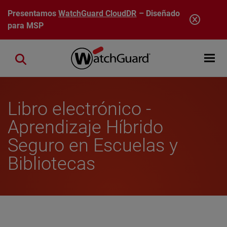
Pasar al contenido principal
Presentamos
WatchGuard CloudDR
– Diseñado
para MSP
Open mobi
Close search
Libro electrónico -
Aprendizaje Híbrido
Seguro en Escuelas y
Bibliotecas