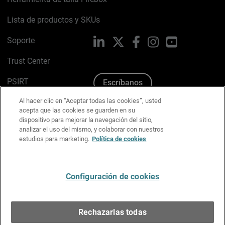
Lista de productos y SKUs
Soporte
LinkedIn
X
Facebook
Instagram
YouTube
Trust Center
PSIRT
Escríbanos
Al hacer clic en “Aceptar todas las cookies”, usted
Política de cookies
acepta que las cookies se guarden en su
dispositivo para mejorar la navegación del sitio,
Política de privacidad
analizar el uso del mismo, y colaborar con nuestros
estudios para marketing.
Política de cookies
Kit de medios y marca
Preferencias de correo
Configuración de cookies
Español
Rechazarlas todas