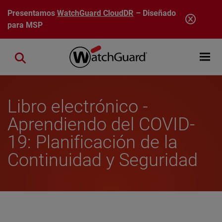
Pasar al contenido principal
Presentamos
WatchGuard CloudDR
– Diseñado
para MSP
Open mobi
Close search
Libro electrónico -
Aprendiendo del COVID-
19: Planificación de la
Continuidad y Seguridad