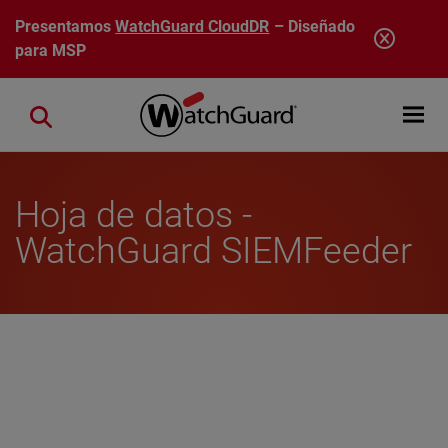
Pasar al contenido principal
Presentamos
WatchGuard CloudDR
– Diseñado
para MSP
Open mobi
Close search
Hoja de datos -
WatchGuard SIEMFeeder