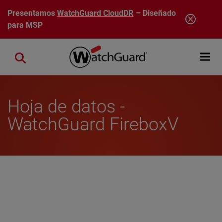
Pasar al contenido principal
Presentamos
WatchGuard CloudDR
– Diseñado
para MSP
Open mobi
Close search
Hoja de datos -
WatchGuard FireboxV