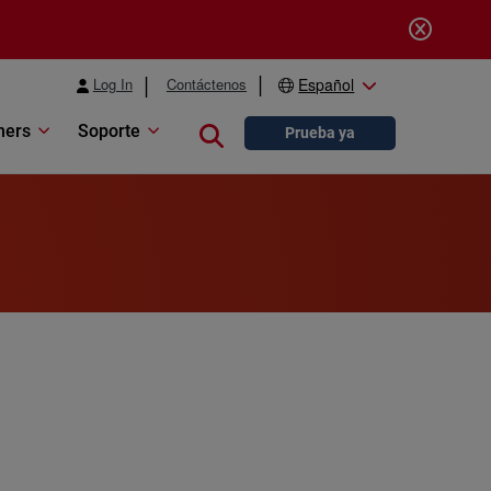
Log In
Contáctenos
Español
ners
Soporte
Close search
Prueba ya