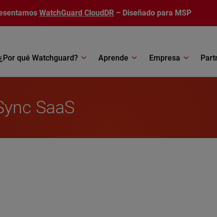
esentamos
WatchGuard CloudDR
– Diseñado para MSP
¿Por qué Watchguard?
Aprende
Empresa
Part
tSync SaaS