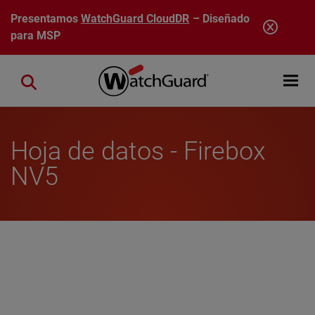
Pasar al contenido principal
Presentamos
WatchGuard CloudDR
– Diseñado
para MSP
Open mobi
Close search
Hoja de datos - Firebox
NV5