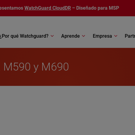
esentamos
WatchGuard CloudDR
– Diseñado para MSP
¿Por qué Watchguard?
Aprende
Empresa
Part
ox M590 y M690