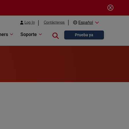
Log In
Contáctenos
Español
ners
Soporte
Close search
Prueba ya