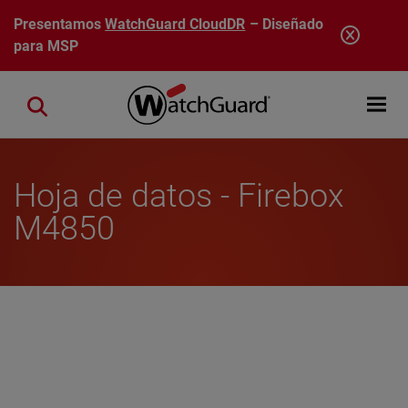
Pasar al contenido principal
Presentamos
WatchGuard CloudDR
– Diseñado
para MSP
Open mobi
Close search
Hoja de datos - Firebox
M4850