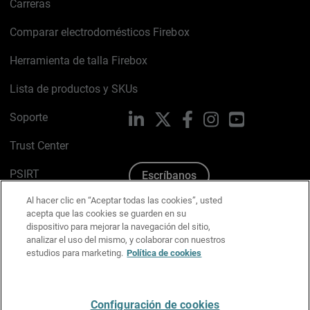
Carreras
Comparar electrodomésticos Firebox
Herramienta de talla Firebox
Lista de productos y SKUs
Soporte
LinkedIn
X
Facebook
Instagram
YouTube
Trust Center
PSIRT
Escríbanos
Al hacer clic en “Aceptar todas las cookies”, usted
Política de cookies
acepta que las cookies se guarden en su
dispositivo para mejorar la navegación del sitio,
Política de privacidad
analizar el uso del mismo, y colaborar con nuestros
estudios para marketing.
Política de cookies
Kit de medios y marca
Preferencias de correo
Configuración de cookies