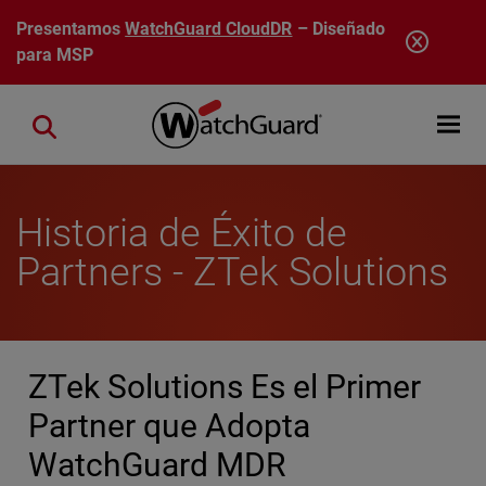
Pasar al contenido principal
Presentamos
WatchGuard CloudDR
– Diseñado
para MSP
Open mobi
Close search
Historia de Éxito de
Partners - ZTek Solutions
ZTek Solutions Es el Primer
Partner que Adopta
WatchGuard MDR