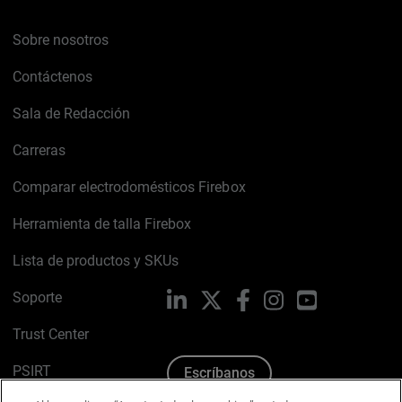
Sobre nosotros
Contáctenos
Sala de Redacción
Carreras
Comparar electrodomésticos Firebox
Herramienta de talla Firebox
Lista de productos y SKUs
Soporte
LinkedIn
X
Facebook
Instagram
YouTube
Trust Center
PSIRT
Escríbanos