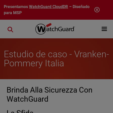
Pasar al contenido principal
Presentamos
WatchGuard CloudDR
– Diseñado
para MSP
Open mobi
Close search
Estudio de caso - Vranken-
Pommery Italia
Brinda Alla Sicurezza Con
WatchGuard