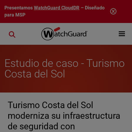
Pasar al contenido principal
Presentamos
WatchGuard CloudDR
– Diseñado
para MSP
Open mobi
Close search
Estudio de caso - Turismo
Costa del Sol
Turismo Costa del Sol
moderniza su infraestructura
de seguridad con