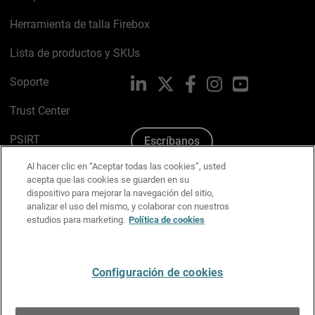
Herramienta de talla Firebox
Lista de productos y SKUs
Soporte
LinkedIn
X
Facebook
Instagram
YouTube
Trust Center
PSIRT
Escríbanos
Al hacer clic en “Aceptar todas las cookies”, usted
Política de cookies
acepta que las cookies se guarden en su
dispositivo para mejorar la navegación del sitio,
Política de privacidad
analizar el uso del mismo, y colaborar con nuestros
estudios para marketing.
Política de cookies
Kit de medios y marca
Preferencias de correo
Configuración de cookies