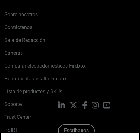
Sobre nosotros
Contáctenos
Sala de Redacción
Carreras
Comparar electrodomésticos Firebox
Herramienta de talla Firebox
Lista de productos y SKUs
Soporte
LinkedIn
X
Facebook
Instagram
YouTube
Trust Center
PSIRT
Escríbanos