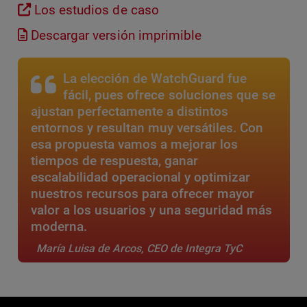
Los estudios de caso
Descargar versión imprimible
La elección de WatchGuard fue
fácil, pues ofrece soluciones que se
ajustan perfectamente a distintos
entornos y resultan muy versátiles. Con
esa propuesta vamos a mejorar los
tiempos de respuesta, ganar
escalabilidad operacional y optimizar
nuestros recursos para ofrecer mayor
valor a los usuarios y una seguridad más
moderna.
María Luisa de Arcos, CEO de Integra TyC