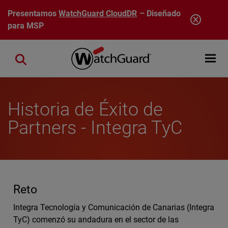
Pasar al contenido principal
Presentamos
WatchGuard CloudDR
– Diseñado
para MSP
Open mobi
Close search
Historia de Éxito de
Partners - Integra TyC
Reto
Integra Tecnología y Comunicación de Canarias (Integra
TyC) comenzó su andadura en el sector de las