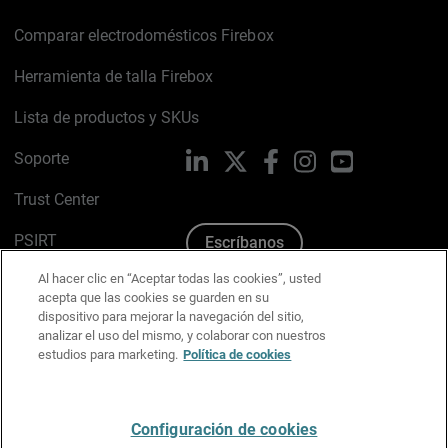
Comparar electrodomésticos Firebox
Herramienta de talla Firebox
Lista de productos y SKUs
Soporte
LinkedIn
X
Facebook
Instagram
YouTube
Trust Center
PSIRT
Escríbanos
Al hacer clic en “Aceptar todas las cookies”, usted
Política de cookies
acepta que las cookies se guarden en su
dispositivo para mejorar la navegación del sitio,
Política de privacidad
analizar el uso del mismo, y colaborar con nuestros
estudios para marketing.
Política de cookies
Kit de medios y marca
Preferencias de correo
Configuración de cookies