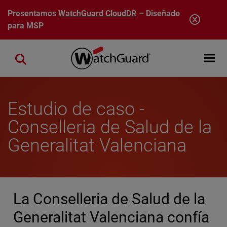
Pasar al contenido principal
Presentamos
WatchGuard CloudDR
– Diseñado
para MSP
Open mobi
Close search
Estudio de caso -
Conselleria de Salud de la
Generalitat Valenciana
La Conselleria de Salud de la
Generalitat Valenciana confía