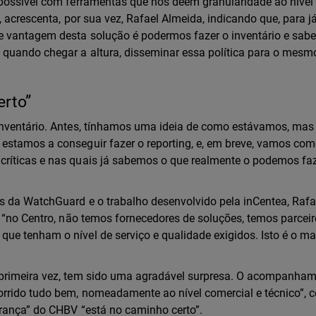
 possível com ferramentas que nos deem granularidade ao nível
, acrescenta, por sua vez, Rafael Almeida, indicando que, para j
e vantagem desta solução é podermos fazer o inventário e sabe
quando chegar a altura, disseminar essa política para o mesmo
erto”
inventário. Antes, tínhamos uma ideia de como estávamos, mas
estamos a conseguir fazer o reporting, e, em breve, vamos com
ríticas e nas quais já sabemos o que realmente o podemos faz
s da WatchGuard e o trabalho desenvolvido pela inCentea, Rafa
 “no Centro, não temos fornecedores de soluções, temos parceiro
ue tenham o nível de serviço e qualidade exigidos. Isto é o ma
 primeira vez, tem sido uma agradável surpresa. O acompanha
rrido tudo bem, nomeadamente ao nível comercial e técnico”, c
urança” do CHBV “está no caminho certo”.