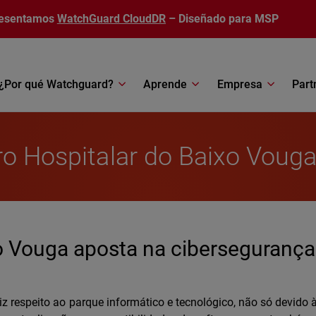
esentamos
WatchGuard CloudDR
– Diseñado para MSP
¿Por qué Watchguard?
Aprende
Empresa
Part
ro Hospitalar do Baixo Voug
o Vouga aposta na cibersegurança
iz respeito ao parque informático e tecnológico, não só devido 