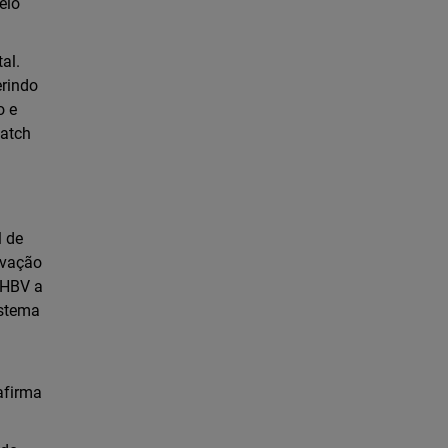
elo
al.
erindo
o e
Patch
l de
ovação
CHBV a
istema
afirma