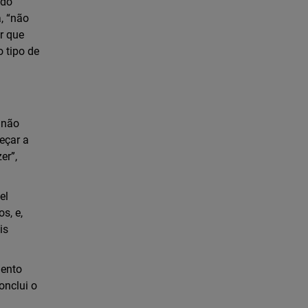
 do
á, “não
r que
 tipo de
 não
eçar a
er”,
el
s, e,
is
mento
onclui o