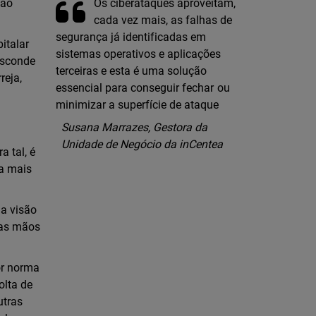
Os ciberataques aproveitam,
 ao
cada vez mais, as falhas de
segurança já identificadas em
italar
sistemas operativos e aplicações
Visconde
terceiras e esta é uma solução
reja,
essencial para conseguir fechar ou
minimizar a superfície de ataque
Susana Marrazes, Gestora da
Unidade de Negócio da inCentea
 tal, é
ra mais
ma visão
las mãos
or norma
olta de
utras