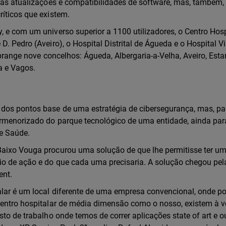
 nas atualizações e compatibilidades de software, mas, também,
ríticos que existem.
, e com um universo superior a 1100 utilizadores, o Centro Hosp
D. Pedro (Aveiro), o Hospital Distrital de Águeda e o Hospital 
abrange nove concelhos: Águeda, Albergaria-a-Velha, Aveiro, Estar
ga e Vagos.
dos pontos base de uma estratégia de cibersegurança, mas, para
ormenorizado do parque tecnológico de uma entidade, ainda pa
e Saúde.
Baixo Vouga procurou uma solução de que lhe permitisse ter u
aio de ação e do que cada uma precisaria. A solução chegou pe
ent.
alar é um local diferente de uma empresa convencional, onde p
centro hospitalar de média dimensão como o nosso, existem à v
sto de trabalho onde temos de correr aplicações state of art e o