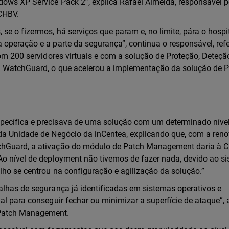
dows XP Service Pack 2”, explica Rafael Almeida, responsável p
 CHBV.
e o fizermos, há serviços que param e, no limite, pára o hospit
 operação e a parte da segurança”, continua o responsável, ref
com 200 servidores virtuais e com a solução de Proteção, Deteçã
da WatchGuard, o que acelerou a implementação da solução de 
pecífica e precisava de uma solução com um determinado níve
 da Unidade de Negócio da inCentea, explicando que, com a ren
tchGuard, a ativação do módulo de Patch Management daria à 
Ao nível de deployment não tivemos de fazer nada, devido ao s
lho se centrou na configuração e agilização da solução.”
alhas de segurança já identificadas em sistemas operativos e
al para conseguir fechar ou minimizar a superfície de ataque”, 
 Patch Management.