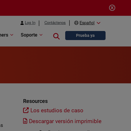
Log In
Contáctenos
Español
ners
Soporte
Close search
Prueba ya
a
Resources
Los estudios de caso
Descargar versión imprimible
às