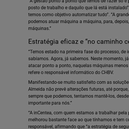
“A gestão ponto a ponto que temos de fazer só é
posto de trabalho e daquilo que lá está instalado”
temos como objetivo automatizar tudo”. “A grand
podemos atuar máquina a máquina, para, depois, 
máquinas.”
Estratégia eficaz e “no caminho c
“Temos estado na primeira fase do processo, de 
sabíamos. Agora, já sabemos. Neste momento, já 
atacar ponto a ponto, naquelas máquinas menos c
refere o responsável informático do CHBV.
Manifestando-se muito satisfeito com as soluçõe
Almeida não prevê alterações futuras, até porque,
sempre que podemos, tentamos mantê-los, desde q
importante para nós.”
“A inCentea, com quem estamos a trabalhar pela
melhorou bastante face ao que tínhamos e tem co
responsável, afirmando que “a estratégia de seg