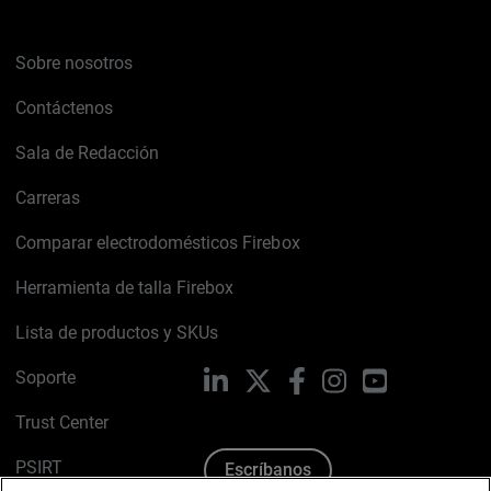
Sobre nosotros
Contáctenos
Sala de Redacción
Carreras
Comparar electrodomésticos Firebox
Herramienta de talla Firebox
Lista de productos y SKUs
Soporte
LinkedIn
X
Facebook
Instagram
YouTube
Trust Center
PSIRT
Escríbanos