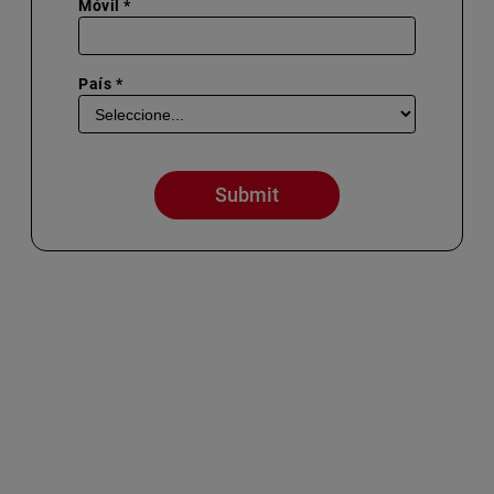
Móvil *
País *
Submit