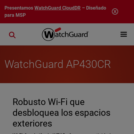
Pasar al contenido principal
Presentamos
WatchGuard CloudDR
– Diseñado
para MSP
Open mobi
Close search
WatchGuard AP430CR
Robusto Wi-Fi que
desbloquea los espacios
exteriores