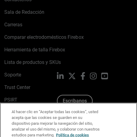
Sala de Redacción
Carreras
Comparar electrodomésticos Firebox
Herramienta de talla Firebox
Lista de productos y SKUs
Soporte
LinkedIn
X
Facebook
Instagram
YouTube
Trust Center
PSIRT
Escríbanos
Al hacer clic en “Aceptar todas las cookies”, usted
Política de cookies
acepta que las cookies se guarden en su
dispositivo para mejorar la navegación del sitio,
Política de privacidad
analizar el uso del mismo, y colaborar con nuestros
estudios para marketing.
Política de cookies