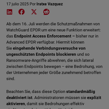
17 julio 2025
Por
Iratxe Vazquez
Share on LinkedIn
Share on Facebook
Share on X
Share on Reddit
Ab dem 16. Juli werden die Schutzmaßnahmen von
WatchGuard EPDR um eine neue Funktion erweitert:
das
Endpoint Access Enforcement –
bisher nur in
Advanced EPDR verfügbar. Hiermit können
Sie
eingehende Verbindungsversuche von
ungeschützten Endpoints blockieren
und so
Ransomware-Angriffe abwehren, die sich lateral
zwischen Endpoints bewegen – eine Bedrohung, von
der Unternehmen jeder Größe zunehmend betroffen
sind.
Beachten Sie, dass diese Option
standardmäßig
deaktiviert ist
. Administratoren müssen sie
explizit
aktivieren
, damit sie Bedrohungen effektiv