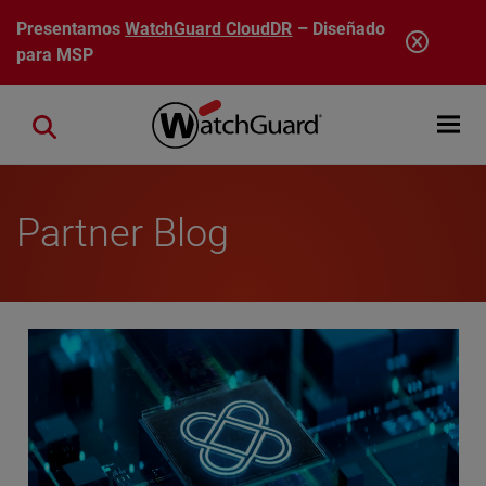
Pasar al contenido principal
Presentamos
WatchGuard CloudDR
– Diseñado
para MSP
Open mobi
Close search
Partner Blog