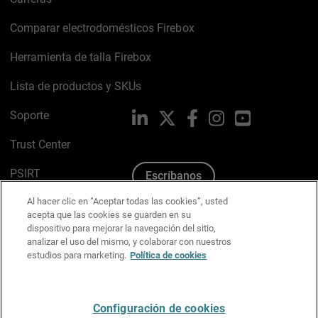
Comparar electrodomésticos Firebox
Herramienta de talla Firebox
Lista de productos y SKUs
Soporte
LinkedIn
X
Facebook
Instagram
YouTube
Trust Center
PSIRT
Escríbanos
Al hacer clic en “Aceptar todas las cookies”, usted
Política de cookies
acepta que las cookies se guarden en su
dispositivo para mejorar la navegación del sitio,
Política de privacidad
analizar el uso del mismo, y colaborar con nuestros
estudios para marketing.
Política de cookies
Kit de medios y marca
Preferencias de correo
Configuración de cookies