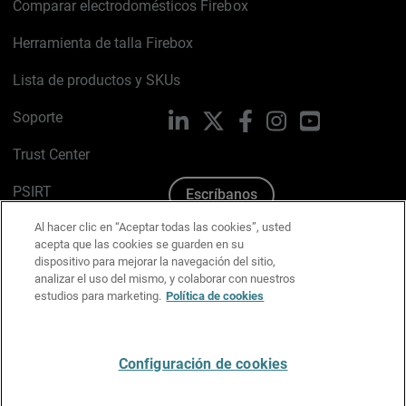
Comparar electrodomésticos Firebox
Herramienta de talla Firebox
Lista de productos y SKUs
Soporte
LinkedIn
X
Facebook
Instagram
YouTube
Trust Center
PSIRT
Escríbanos
Al hacer clic en “Aceptar todas las cookies”, usted
Política de cookies
acepta que las cookies se guarden en su
dispositivo para mejorar la navegación del sitio,
Política de privacidad
analizar el uso del mismo, y colaborar con nuestros
estudios para marketing.
Política de cookies
Kit de medios y marca
Preferencias de correo
Configuración de cookies