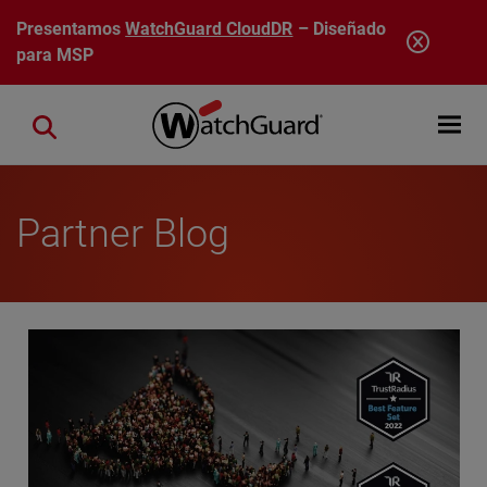
Pasar al contenido principal
Presentamos
WatchGuard CloudDR
– Diseñado
para MSP
Open mobi
Close search
Partner Blog