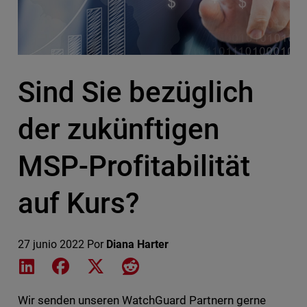
Sind Sie bezüglich
der zukünftigen
MSP-Profitabilität
auf Kurs?
27 junio 2022
Por
Diana Harter
Share on LinkedIn
Share on Facebook
Share on X
Share on Reddit
Wir senden unseren WatchGuard Partnern gerne