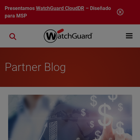
Pasar al contenido principal
Presentamos
WatchGuard CloudDR
– Diseñado
para MSP
Open mobi
Close search
Partner Blog