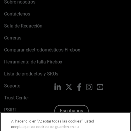
Sobre nosotros
Contáctenos
Sala de Redacción
Carreras
Comparar electrodomésticos Firebox
Herramienta de talla Firebox
Lista de productos y SKUs
Soporte
LinkedIn
X
Facebook
Instagram
YouTube
Trust Center
PSIRT
Escríbanos
Al hacer clic en “Aceptar todas las cookies”, usted
Política de cookies
acepta que las cookies se guarden en su