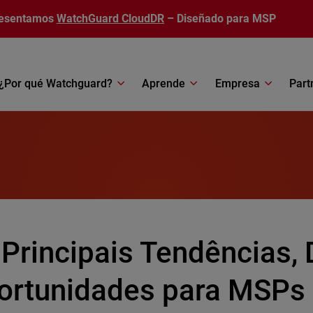
esentamos
WatchGuard CloudDR
– Diseñado para MSP
¿Por qué Watchguard?
Aprende
Empresa
Part
Principais Tendências, 
ortunidades para MSPs