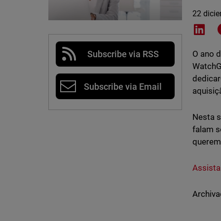
22 dici
Shar
Subscribe via RSS
O ano d
WatchGu
dedicar
Subscribe via Email
aquisiç
Nesta s
falam s
querem 
Assista
Archiva