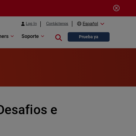
Log In
Contáctenos
Español
ners
Soporte
Close search
Prueba ya
Desafios e