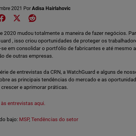
embre 2021
Por
Adisa Hairlahovic
e on LinkedIn
Share on Facebook
Share on X
Share on Reddit
e 2020 mudou totalmente a maneira de fazer negócios. Par
ard , isso criou oportunidades de proteger os trabalhado
-se em consolidar o portfólio de fabricantes e até mesmo a
ão de outras empresas.
érie de entrevistas da CRN, a WatchGuard e alguns de noss
obre as principais tendências do mercado e as oportunidad
crescer e aprimorar práticas.
 às entrevistas aqui.
do bajo:
MSP
,
Tendências do setor