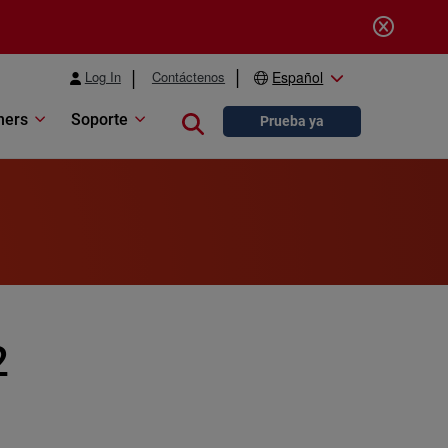
Log In
Contáctenos
Español
ners
Soporte
Close search
Prueba ya
2