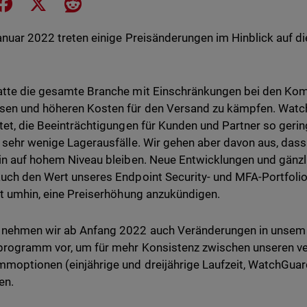
e on LinkedIn
Share on Facebook
Share on X
Share on Reddit
anuar 2022 treten einige Preisänderungen im Hinblick auf d
tte die gesamte Branche mit Einschränkungen bei den Kom
en und höheren Kosten für den Versand zu kämpfen. Watch
tet, die Beeinträchtigungen für Kunden und Partner so gerin
 sehr wenige Lagerausfälle. Wir gehen aber davon aus, dass
in auf hohem Niveau bleiben. Neue Entwicklungen und gänz
uch den Wert unseres Endpoint Security- und MFA-Portfoli
ht umhin, eine Preiserhöhung anzukündigen.
 nehmen wir ab Anfang 2022 auch Veränderungen in unsem
rogramm vor, um für mehr Konsistenz zwischen unseren ve
moptionen (einjährige und dreijährige Laufzeit, WatchGu
en.