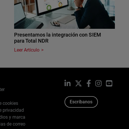
Presentamos la integración con SIEM
para Total NDR
Leer Artículo
LinkedIn
X
Facebook
Instagram
YouTub
ter
Escríbanos
de cookies
de privacidad
dios y marca
ias de correo