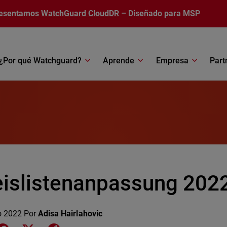
esentamos
WatchGuard CloudDR
– Diseñado para MSP
¿Por qué Watchguard?
Aprende
Empresa
Part
eislistenanpassung 202
o 2022
Por
Adisa Hairlahovic