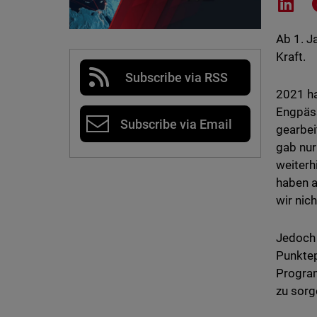
Shar
Ab 1. J
Kraft.
Subscribe via RSS
2021 ha
Engpäss
Subscribe via Email
gearbei
gab nur
weiterh
haben a
wir nic
Jedoch
Punktep
Program
zu sorg